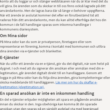
konto att du loggar ur och stänger webbläsaren när du är klar med det du
vill göra. De ärenden som du skickar in till oss finns också lagrade på ditt
användarkonto. Men de lagras bara där så länge vi behöver uppgifterna.
När ett ärende är avslutat kommer det efter en förutbestämd tid att
raderas från ditt användarkonto, men du kan alltid efterfråga det hos din
kommun i de fall handlingar sparas som inkomna handlingar i
kommunens diariesystem.
Om Mina sidor
På Mina sidor kan du som är privatperson, företagare eller som
representerar en förening, komma i kontakt med kommunen och utföra
dina ärenden via e-tjänster och blanketter.
E-tjänster
När du utför ett ärende via en e-tjänst, gör du det digitalt, när som helst på
dygnet. I och med att du signerar din ansökan eller anmälan med din e-
legitimation, går ärendet digitalt direkt till en handläggare. Genom att
logga in på Mina sidor kan du följa dina ärenden, göra kompletteringar eller
skicka meddelande till handläggaren.
Läs mer om hur du skaffar e-
legitimation (elegitimation.se).
En sparad ansökan är inte en inkommen handling
En del e-tjänster erbjuder möjligheten att spara en pågående ansökan
innan du skickar in den. Inga obehöriga kan komma åt din sparade
ansökan utan den sparas på en särskilt avdelad yta med begränsad