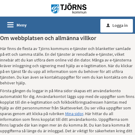
Meny
Logga in
u
Om webbplatsen och allmänna villkor
Här finns de flesta av Tjörns kommuns e-tjänster och blanketter samlade
på ett och samma ställe. En del tjänster är renodlade e-tjänster, vilket
innebär att du kan utföra dem online vid din dator. Många av e-tjänsterna
kräver inloggning och signering med hjälp av e-legitimation. När du klickar
på en tjänst får du upp all information som du behöver för att utföra
tjänsten. Du kan även se kontaktuppgifter för vem du kan kontakta om du
behöver hjälp.
Första gången du loggar in på Mina sidor skapas ett användarkonto
automatiskt för dig. Användarkontot läggs upp med de uppgifter som finns
kopplat till din e-legitimation och folkbokföringsadressen hämtas med
hjälp av ditt personnummer från Skatteverket. Du ser vilka uppgifter som
sparas genom att klicka på rubriken
Mina sidor
. Här hittar du all
information som finns kopplat till ditt användarkonto. Uppgifterna som
finns lagrade där kan ingen mer än du komma åt. Du kan bara komma åt
uppgifterna så länge du är inloggad. Det är viktigt för säkerheten kring ditt