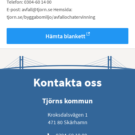
Telefon: 0304-60 14 00
E-post: avfall@tjorn.se Hemsida:
tjorn.se/byggabomiljo/avfallochatervinning
Hämta blankett
Kontakta oss
Tjörns kommun
Kroksdalsvägen 1
471 80 Skärhamn